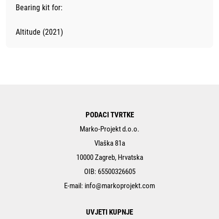
Bearing kit for:
Altitude (2021)
PODACI TVRTKE
Marko-Projekt d.o.o.
Vlaška 81a
10000 Zagreb, Hrvatska
OIB: 65500326605
E-mail:
info@markoprojekt.com
UVJETI KUPNJE