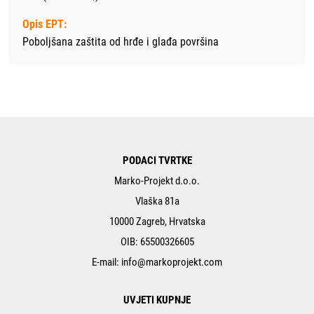
Opis EPT:
Poboljšana zaštita od hrđe i glađa površina
PODACI TVRTKE
Marko-Projekt d.o.o.
Vlaška 81a
10000 Zagreb, Hrvatska
OIB: 65500326605
E-mail:
info@markoprojekt.com
UVJETI KUPNJE