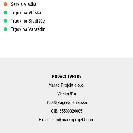
Servis Vlaška
Trgovina Vlaška
Trgovina Središće
Trgovina Varaždin
PODACI TVRTKE
Marko-Projekt d.o.o.
Vlaška 81a
10000 Zagreb, Hrvatska
OIB: 65500326605
E-mail:
info@markoprojekt.com