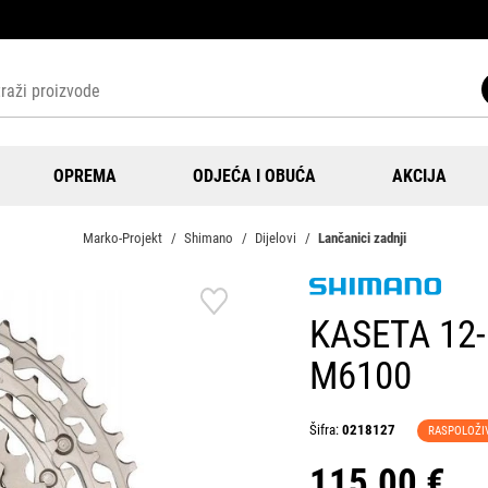
OPREMA
ODJEĆA I OBUĆA
AKCIJA
Marko-Projekt
Shimano
Dijelovi
Lančanici zadnji
KASETA 12-
M6100
Šifra:
0218127
RASPOLOŽI
115,00 €