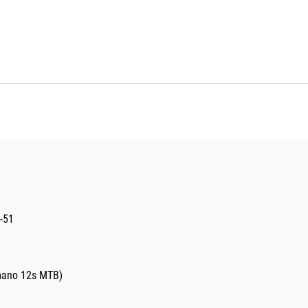
-51
imano 12s MTB)