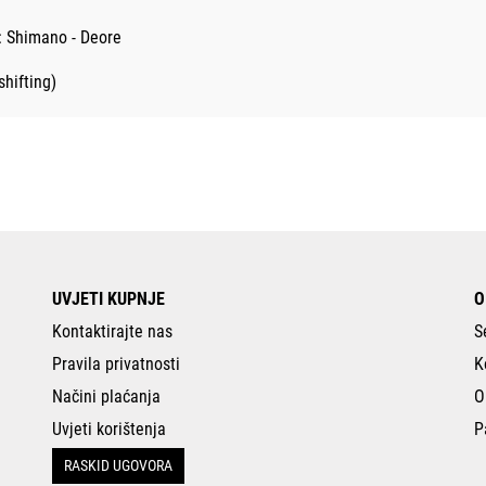
: Shimano - Deore
hifting)
UVJETI KUPNJE
O
Kontaktirajte nas
S
Pravila privatnosti
K
Načini plaćanja
O
Uvjeti korištenja
P
RASKID UGOVORA