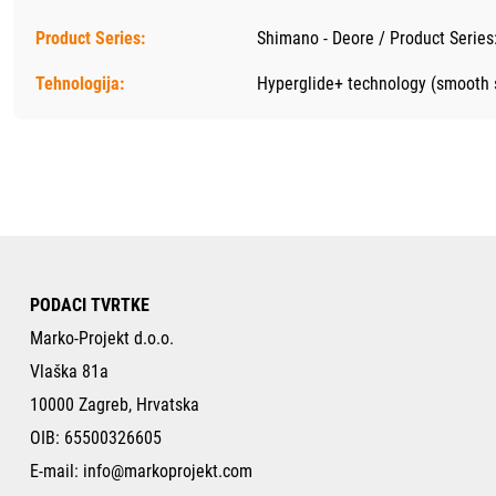
Product Series:
Shimano - Deore / Product Series
Tehnologija:
Hyperglide+ technology (smooth s
PODACI TVRTKE
Marko-Projekt d.o.o.
Vlaška 81a
10000 Zagreb, Hrvatska
OIB: 65500326605
E-mail:
info@markoprojekt.com