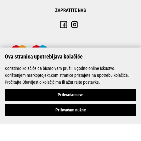
ZAPRATITE NAS
Ova stranica upotrebljava kolačiće
Koristimo kolačiće da bismo vam pružili ugodno online iskustvo.
Korištenjem markoprojekt.com stranice pristajete na upotrebu kolačića.
Pročitajte
Obavijest o kolačićima
ili
ažurirajte postavke
.
© Marko-Projekt 2026
Prihvaćam sve
Prihvaćam nužne
Pogledani proizvodi