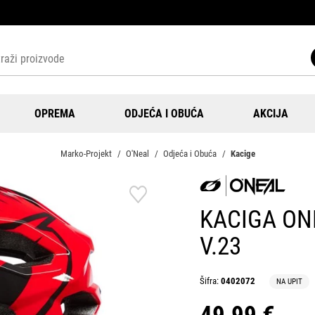
OPREMA
ODJEĆA I OBUĆA
AKCIJA
Marko-Projekt
O'Neal
Odjeća i Obuća
Kacige
KACIGA ON
V.23
Šifra:
0402072
NA UPIT