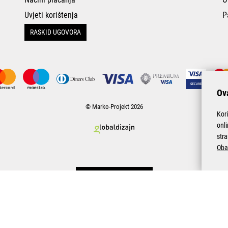
Uvjeti korištenja
P
RASKID UGOVORA
Ova
© Marko-Projekt 2026
Kor
onl
stra
Oba
Pogledani proizvodi