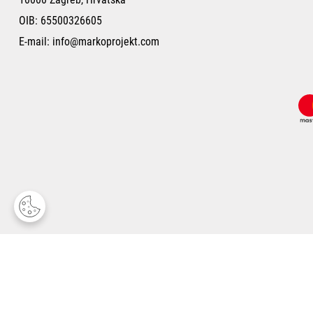
OIB: 65500326605
E-mail:
info@markoprojekt.com