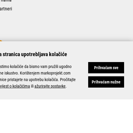
artneri
 stranica upotrebljava kolačiće
istimo kolačiće da bismo vam pružili ugodno
Prihvaćam sve
ine iskustvo. Korištenjem markoprojekt.com
nice pristajete na upotrebu kolačića. Pročitajte
Prihvaćam nužne
vijest o kolačićima
ili
ažurirajte postavke
.