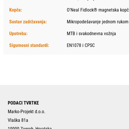
Kopča:
O'Neal Fidlock® magnetska kopč
Sustav zadržavanja:
Mikropodešavanje jednom rukom z
Upotreba:
MTB i svakodnevna vožnja
Sigurnosni standardi:
EN1078 i CPSC
PODACI TVRTKE
Marko-Projekt d.o.o.
Vlaška 81a
10000 Zagreb, Hrvatska