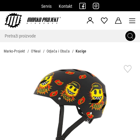
Servis
Kontakt
Marko-Projekt
O'Neal
Odjeća i Obuća
Kacige