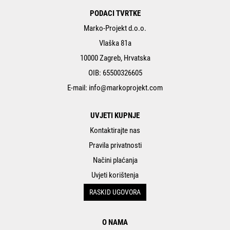
PODACI TVRTKE
Marko-Projekt d.o.o.
Vlaška 81a
10000 Zagreb, Hrvatska
OIB: 65500326605
E-mail:
info@markoprojekt.com
UVJETI KUPNJE
Kontaktirajte nas
Pravila privatnosti
Načini plaćanja
Uvjeti korištenja
RASKID UGOVORA
O NAMA