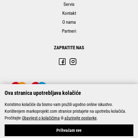
Servis
Kontakt
O nama
Partneri
ZAPRATITE NAS
Ova stranica upotrebljava kolačiće
Koristimo kolačiće da bismo vam pružili ugodno online iskustvo.
Korištenjem markoprojekt.com stranice pristajete na upotrebu kolačića.
Pročitajte
Obavijest o kolačićima
ili
ažurirajte postavke
.
© Marko-Projekt 2026
Prihvaćam sve