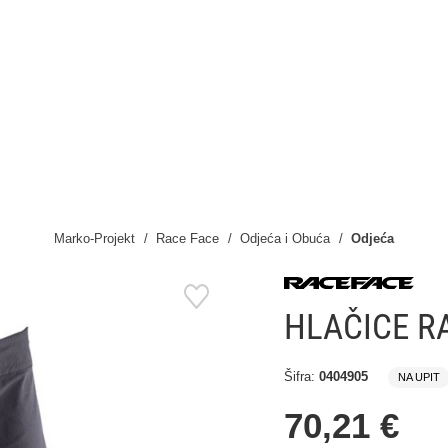
Marko-Projekt
Race Face
Odjeća i Obuća
Odjeća
HLAČICE R
Šifra:
0404905
NA UPIT
70,21 €