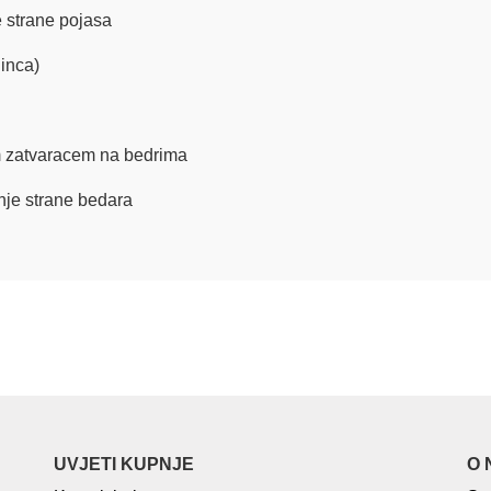
e strane pojasa
inca)
m zatvaracem na bedrima
nje strane bedara
UVJETI KUPNJE
O 