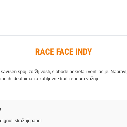
RACE FACE INDY
vršen spoj izdržljivosti, slobode pokreta i ventilacije. Napravlj
čine ih idealnima za zahtjevne trail i enduro vožnje.
a
ignuti stražnji panel