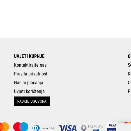
UVJETI KUPNJE
O
Kontaktirajte nas
S
Pravila privatnosti
K
Načini plaćanja
O
Uvjeti korištenja
P
RASKID UGOVORA