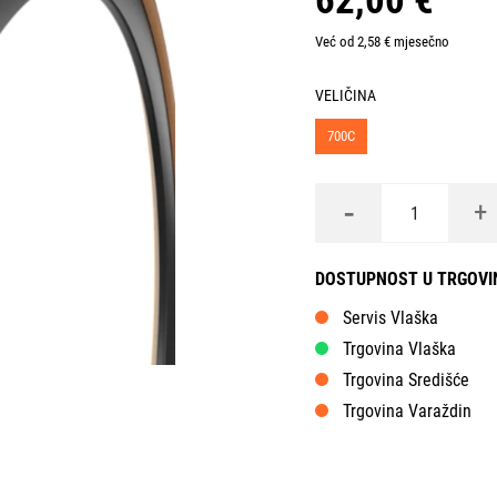
62,00 €
Već od 2,58 € mjesečno
VELIČINA
700C
-
+
DOSTUPNOST U TRGOV
Servis Vlaška
Trgovina Vlaška
Trgovina Središće
Trgovina Varaždin