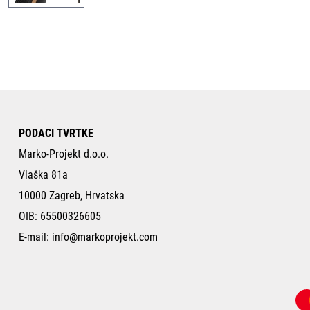
PODACI TVRTKE
Marko-Projekt d.o.o.
Vlaška 81a
10000 Zagreb, Hrvatska
OIB: 65500326605
E-mail:
info@markoprojekt.com