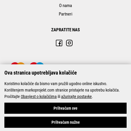
O nama
Partneri
ZAPRATITE NAS
Ova stranica upotrebljava kolačiće
Koristimo kolačiće da bismo vam pružili ugodno online iskustvo.
Korištenjem markoprojekt.com stranice pristajete na upotrebu kolačića.
Pročitajte
Obavijest o kolačićima
ili
ažurirajte postavke
.
© Marko-Projekt 2026
Prihvaćam sve
Prihvaćam nužne
Pogledani proizvodi