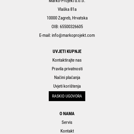
Marko-Projekt d.o.o.
Vlaška 81a
10000 Zagreb, Hrvatska
OIB: 65500326605
E-mail:
info@markoprojekt.com
UVJETI KUPNJE
Kontaktirajte nas
Pravila privatnosti
Načini plaćanja
Uvjeti korištenja
RASKID UGOVORA
O NAMA
Servis
Kontakt