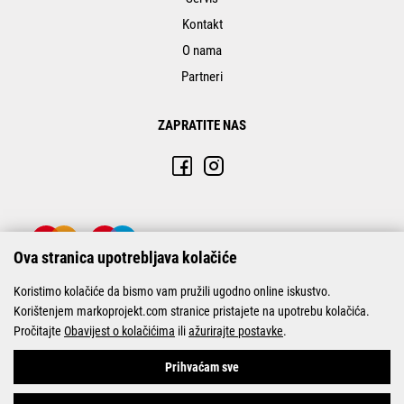
Kontakt
O nama
Partneri
ZAPRATITE NAS
Ova stranica upotrebljava kolačiće
Koristimo kolačiće da bismo vam pružili ugodno online iskustvo.
Korištenjem markoprojekt.com stranice pristajete na upotrebu kolačića.
Pročitajte
Obavijest o kolačićima
ili
ažurirajte postavke
.
© Marko-Projekt 2026
Prihvaćam sve