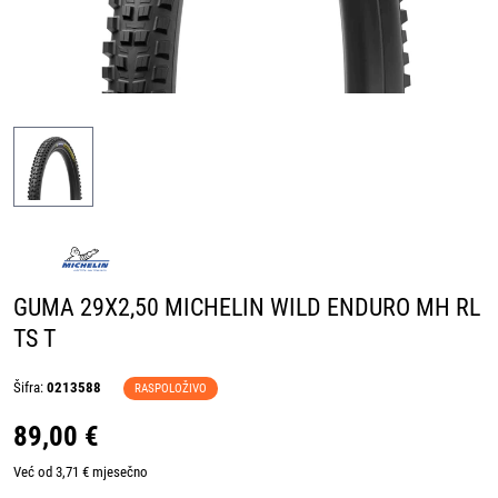
GUMA 29X2,50 MICHELIN WILD ENDURO MH RL
TS T
Šifra:
0213588
RASPOLOŽIVO
89,00 €
Već od 3,71 € mjesečno