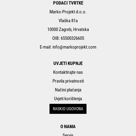
PODACI TVRTKE
Marko-Projekt d.o.o.
Vlaška 81a
10000 Zagreb, Hrvatska
OIB: 65500326605
E-mail:
info@markoprojekt.com
UVJETI KUPNJE
Kontaktirajte nas
Pravila privatnosti
Načini plaćanja
Uvjeti korištenja
RASKID UGOVORA
O NAMA
Servis