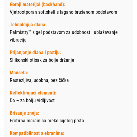
Gornji materijal (backhand):
Vjetrootporan softshell s lagano brušenom podstavom
Tehnologija dlana:
Palmistry™ s gel podstavom za udobnost i ublažavanje
vibracija
Prijanjanje dlana i prstiju:
Silikonski otisak za bolje držanje
Manšeta:
Rastezljiva, udobna, bez čička
Reflektirajući elementi:
Da – za bolju vidljivost
Brisanje znoja:
Frotirna maramica preko cijelog prsta
Kompatibilnost s ekranima: