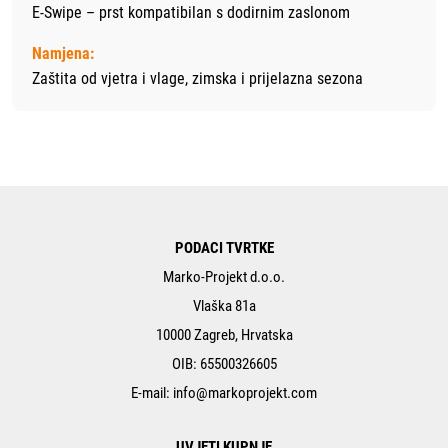
E-Swipe – prst kompatibilan s dodirnim zaslonom
Namjena:
Zaštita od vjetra i vlage, zimska i prijelazna sezona
PODACI TVRTKE
Marko-Projekt d.o.o.
Vlaška 81a
10000 Zagreb, Hrvatska
OIB: 65500326605
E-mail:
info@markoprojekt.com
UVJETI KUPNJE