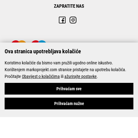
ZAPRATITE NAS
Ova stranica upotrebljava kolačiće
Koristimo kolačiće da bismo vam pružili ugodno online iskustvo.
Korištenjem markoprojekt.com stranice pristajete na upotrebu kolačića.
Pročitajte
Obavijest o kolačićima
ili
ažurirajte postavke
.
© Marko-Projekt 2026
Prihvaćam sve
Prihvaćam nužne
Pogledani proizvodi