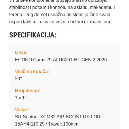
vrhunske komponente pružaju snažno ubrzanje,
stabilnost i potpunu kontrolu na asfaltu, makadamu i
terenu. Dug domet i snažna asistencija čine svaki
uspon lakšim, a svaku vožnju bržom i zabavnijom.
SPECIFIKACIJA:
Okvir:
ECONO Gams 29-ALU6061-HT-GEN.2 2026
Veličina kotača:
29''
Broj brzina:
1 x 11
Vilica:
SR Suntour XCM32 AIR-BOOST-DS-LOR-
15AH4-110 29 / Travel: 100mm