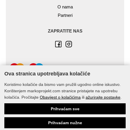
O nama
Partneri
ZAPRATITE NAS
Ova stranica upotrebljava kolačiće
Koristimo kolačiće da bismo vam pružili ugodno online iskustvo.
Korištenjem markoprojekt.com stranice pristajete na upotrebu
kolačića. Pročitajte
Obavijest o kolačićima
ili
ažurirajte postavke
.
© Marko-Projekt 2026
Prihvaćam sve
Prihvaćam nužne