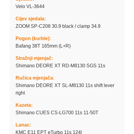
Velo VL-3644
Cijev sjedala:
ZOOM SP-C208 30.9 black / clamp 34.9
Pogon (kurble):
Bafang 38T 165mm (L+R)
Stražnji mjenjač:
Shimano DEORE XT RD-M8130 SGS 11s
Ručica mjenjača:
Shimano DEORE XT SL-M8130 11s shift lever
right
Kazeta:
Shimano CUES CS-LG700 11s 11-50T
Lanac:
KMC E11 EPT eTurbo 11s 124l