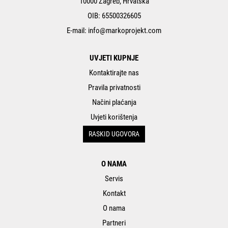
10000 Zagreb, Hrvatska
OIB: 65500326605
E-mail:
info@markoprojekt.com
UVJETI KUPNJE
Kontaktirajte nas
Pravila privatnosti
Načini plaćanja
Uvjeti korištenja
RASKID UGOVORA
O NAMA
Servis
Kontakt
O nama
Partneri