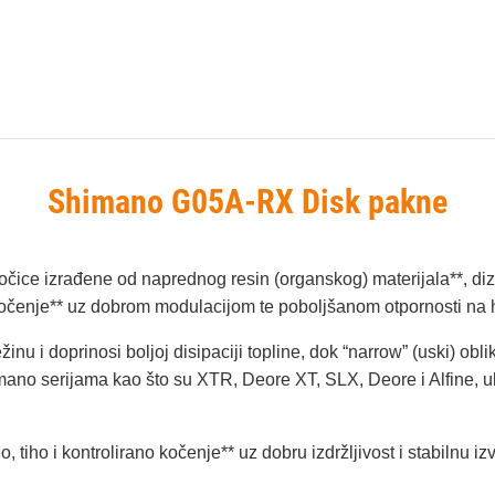
Shimano G05A‑RX Disk pakne
ice izrađene od naprednog resin (organskog) materijala**, diza
e kočenje** uz dobrom modulacijom te poboljšanom otpornosti n
inu i doprinosi boljoj disipaciji topline, dok “narrow” (uski) ob
no serijama kao što su XTR, Deore XT, SLX, Deore i Alfine, 
, tiho i kontrolirano kočenje** uz dobru izdržljivost i stabilnu 