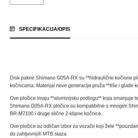
SPECIFIKACIJA/OPIS
Disk pakne Shimano G05A‑RX su **hidraulične kočione ploč
kočnicama. Materijal nove generacije pruža **tiše i glađ
Ove pločice imaju **aluminijsku podlogu** koja smanjuje tež
Shimano G05A‑RX pločice su kompatibilne s mnogim Shima
BR‑M7100 i druge slične 2‑klipne kočnice.
Ove pločice su odličan izbor za vozače koji žele **pouzdano
do zahtjevnijih MTB staza.