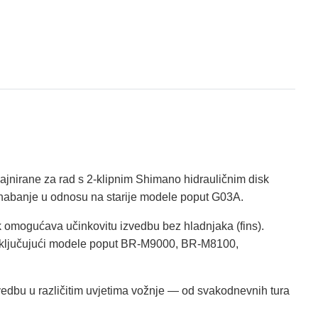
jnirane za rad s 2‑klipnim Shimano hidrauličnim disk
a habanje u odnosu na starije modele poput G03A.
lik omogućava učinkovitu izvedbu bez hladnjaka (fins).
uključujući modele poput BR‑M9000, BR‑M8100,
izvedbu u različitim uvjetima vožnje — od svakodnevnih tura