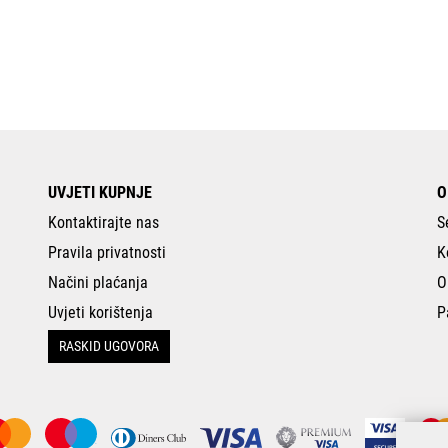
UVJETI KUPNJE
O
Kontaktirajte nas
S
Pravila privatnosti
K
Načini plaćanja
O
Uvjeti korištenja
P
RASKID UGOVORA