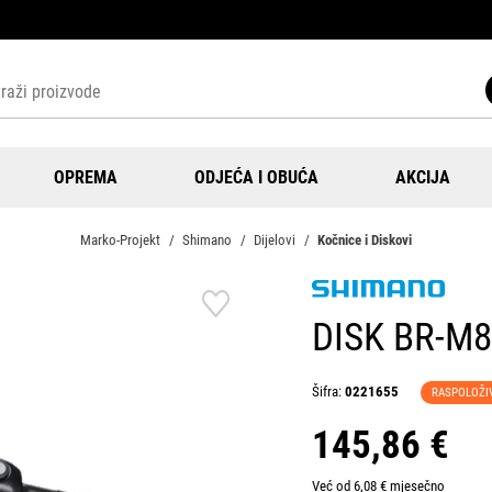
OPREMA
ODJEĆA I OBUĆA
AKCIJA
Marko-Projekt
Shimano
Dijelovi
Kočnice i Diskovi
DISK BR-M8
Šifra:
0221655
RASPOLOŽI
145,86 €
Već od 6,08 € mjesečno