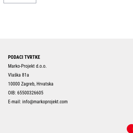
PODACI TVRTKE
Marko-Projekt d.o.o.
Vlaška 81a
10000 Zagreb, Hrvatska
OIB: 65500326605
E-mail:
info@markoprojekt.com