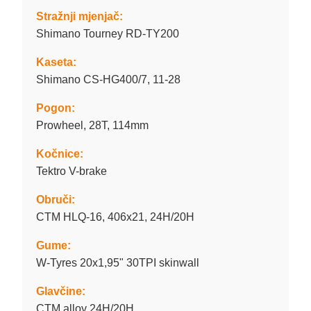
Stražnji mjenjač:
Shimano Tourney RD-TY200
Kaseta:
Shimano CS-HG400/7, 11-28
Pogon:
Prowheel, 28T, 114mm
Kočnice:
Tektro V-brake
Obruči:
CTM HLQ-16, 406x21, 24H/20H
Gume:
W-Tyres 20x1,95" 30TPI skinwall
Glavčine:
CTM alloy 24H/20H