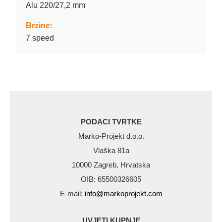
Alu 220/27,2 mm
Brzine:
7 speed
PODACI TVRTKE
Marko-Projekt d.o.o.
Vlaška 81a
10000 Zagreb, Hrvatska
OIB: 65500326605
E-mail:
info@markoprojekt.com
UVJETI KUPNJE