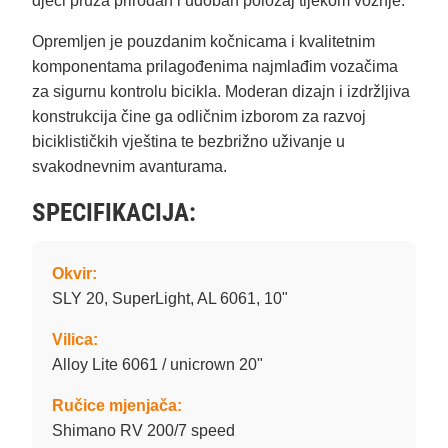
djeci pruža prirodan i udoban položaj tijekom vožnje.
Opremljen je pouzdanim kočnicama i kvalitetnim
komponentama prilagođenima najmlađim vozačima
za sigurnu kontrolu bicikla. Moderan dizajn i izdržljiva
konstrukcija čine ga odličnim izborom za razvoj
biciklističkih vještina te bezbrižno uživanje u
svakodnevnim avanturama.
SPECIFIKACIJA:
Okvir:
SLY 20, SuperLight, AL 6061, 10"
Vilica:
Alloy Lite 6061 / unicrown 20"
Ručice mjenjača:
Shimano RV 200/7 speed