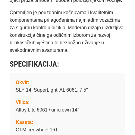
djeci pruža prirodan i udoban položaj tijekom vožnje.
Opremljen je pouzdanim kočnicama i kvalitetnim
komponentama prilagođenima najmlađim vozačima
za sigurnu kontrolu bicikla. Moderan dizajn i izdržljiva
konstrukcija čine ga odličnim izborom za razvoj
biciklističkih vještina te bezbrižno uživanje u
svakodnevnim avanturama.
SPECIFIKACIJA:
Okvir:
SLY 14, SuperLight, AL 6061, 7,5"
Vilica:
Alloy Lite 6061 / unicrown 14"
Kaseta:
CTM freewheel 16T