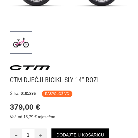
CTM DJEČJI BICIKL SLY 14" ROZI
Šifra:
0105276
RASPOLOŽIVO
379,00 €
Već od 15,79 € mjesečno
-
+
DODAJTE U KOŠARICU