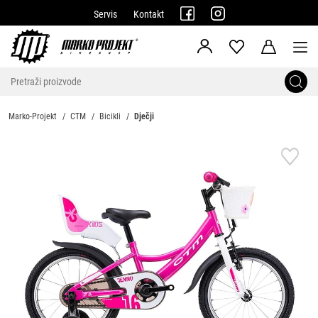
Servis
Kontakt
Marko-Projekt
CTM
Bicikli
Dječji