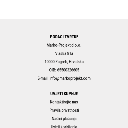
PODACI TVRTKE
Marko-Projekt d.o.o.
Vlaška 81a
10000 Zagreb, Hrvatska
OIB: 65500326605
E-mail:
info@markoprojekt.com
UVJETI KUPNJE
Kontaktirajte nas
Pravila privatnosti
Načini plaćanja
Uvjeti korištenja