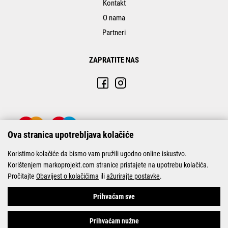
Kontakt
O nama
Partneri
ZAPRATITE NAS
Ova stranica upotrebljava kolačiće
Koristimo kolačiće da bismo vam pružili ugodno online iskustvo.
Korištenjem markoprojekt.com stranice pristajete na upotrebu kolačića.
Pročitajte
Obavijest o kolačićima
ili
ažurirajte postavke
.
© Marko-Projekt 2026
Prihvaćam sve
Prihvaćam nužne