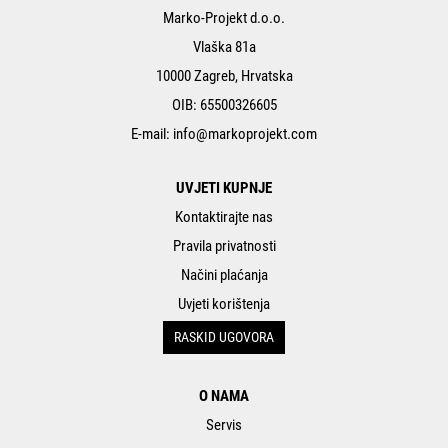
Marko-Projekt d.o.o.
Vlaška 81a
10000 Zagreb, Hrvatska
OIB: 65500326605
E-mail:
info@markoprojekt.com
UVJETI KUPNJE
Kontaktirajte nas
Pravila privatnosti
Načini plaćanja
Uvjeti korištenja
RASKID UGOVORA
O NAMA
Servis