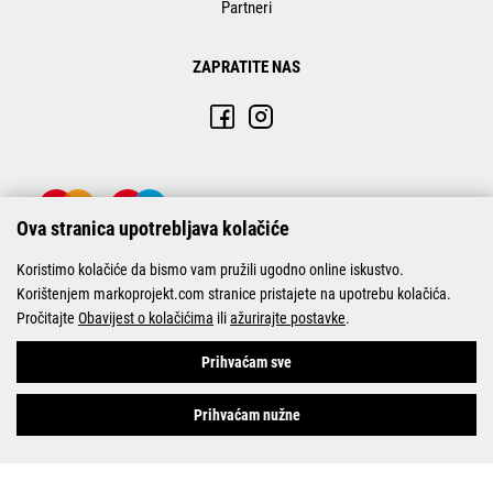
Partneri
ZAPRATITE NAS
Ova stranica upotrebljava kolačiće
Koristimo kolačiće da bismo vam pružili ugodno online iskustvo.
Korištenjem markoprojekt.com stranice pristajete na upotrebu kolačića.
Pročitajte
Obavijest o kolačićima
ili
ažurirajte postavke
.
© Marko-Projekt 2026
Prihvaćam sve
Prihvaćam nužne
Pogledani proizvodi