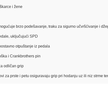
škarce i žene
ogućuje brzo podešavanje, traku za sigurno učvršćivanje i dž
dale, uključujući SPD
nostavno otpuštanje iz pedala
oška i Crankbrothers pin
a odličan grip
vi za prste i petu osiguravaju grip pri hodanju uz ili niz strme t