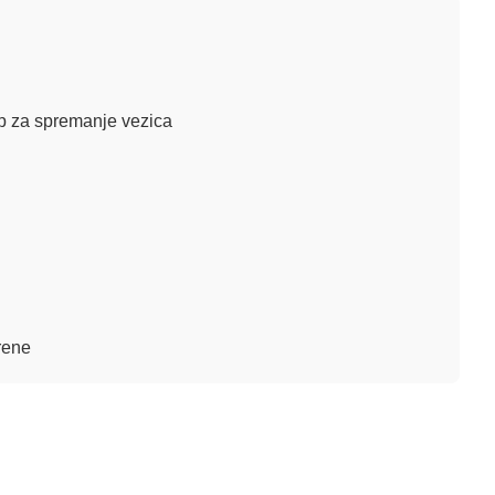
ep za spremanje vezica
erene