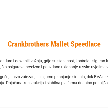
Crankbrothers Mallet Speedlace
enduro i downhill vožnju, gdje su stabilnost, kontrola i sigura
 što osigurava precizno i pouzdano uklapanje u svim uvjetima 
uje brzo zatezanje i sigurno prianjanje stopala, dok EVA sredn
nju. Pojačana konstrukcija i stabilna platforma dodatno poboljš