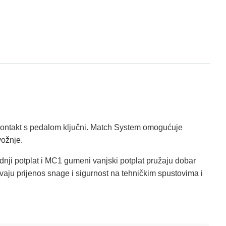
n kontakt s pedalom ključni. Match System omogućuje
vožnje.
ji potplat i MC1 gumeni vanjski potplat pružaju dobar
avaju prijenos snage i sigurnost na tehničkim spustovima i