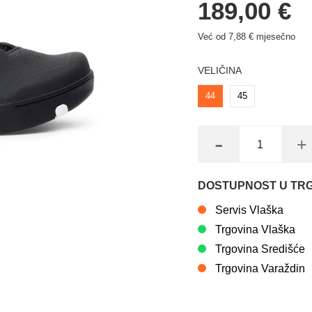
189,00 €
Već od 7,88 € mjesečno
VELIČINA
44
45
-
+
DOSTUPNOST U TR
Servis Vlaška
Trgovina Vlaška
Trgovina Središće
Trgovina Varaždin