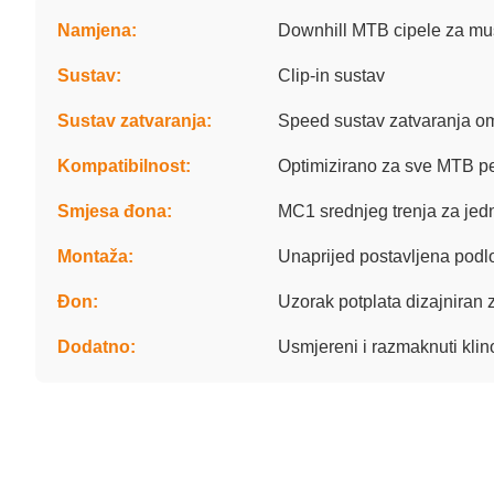
Namjena:
Downhill MTB cipele za mu
Sustav:
Clip-in sustav
Sustav zatvaranja:
Speed sustav zatvaranja om
Kompatibilnost:
Optimizirano za sve MTB pe
Smjesa đona:
MC1 srednjeg trenja za jed
Montaža:
Unaprijed postavljena podl
Đon:
Uzorak potplata dizajniran z
Dodatno:
Usmjereni i razmaknuti klino