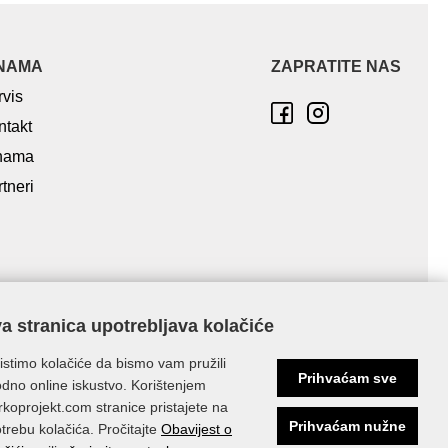
NAMA
ZAPRATITE NAS
rvis
ntakt
nama
tneri
a stranica upotrebljava kolačiće
istimo kolačiće da bismo vam pružili
Prihvaćam sve
dno online iskustvo. Korištenjem
koprojekt.com stranice pristajete na
Prihvaćam nužne
trebu kolačića. Pročitajte
Obavijest o