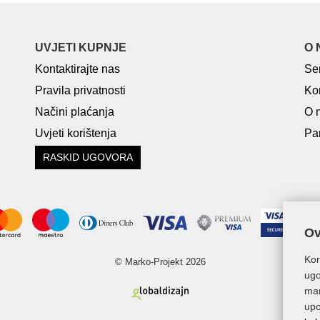
UVJETI KUPNJE
O 
Kontaktirajte nas
Se
Pravila privatnosti
Ko
Načini plaćanja
O 
Uvjeti korištenja
Par
RASKID UGOVORA
Ov
Kor
© Marko-Projekt 2026
ugo
mar
upo