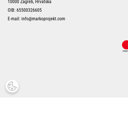
10000 Zagreb, Hrvatska
OIB: 65500326605
E-mail:
info@markoprojekt.com