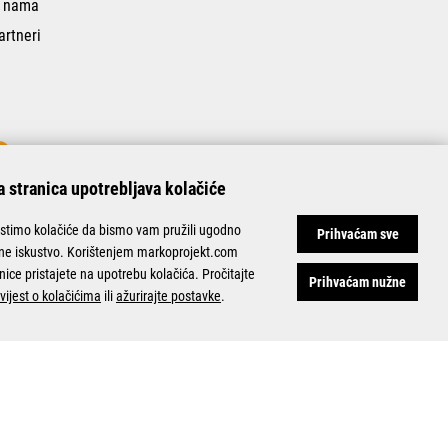
 nama
artneri
 stranica upotrebljava kolačiće
istimo kolačiće da bismo vam pružili ugodno
Prihvaćam sve
ine iskustvo. Korištenjem markoprojekt.com
nice pristajete na upotrebu kolačića. Pročitajte
Prihvaćam nužne
vijest o kolačićima
ili
ažurirajte postavke
.