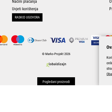
Načini plaćanja
O
Uvjeti korištenja
P
RASKID UGOVORA
Ova
© Marko-Projekt 2026
Kor
onl
stra
Oba
Pogledani proizvodi