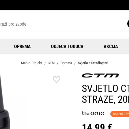
OPREMA
ODJEĆA I OBUĆA
AKCIJA
Marko-Projekt
CTM
Oprema
Svjetla / Katadiopteri
SVJETLO C
STRAZE, 20
Šifra:
0307199
RASPOLOŽI
14,99 €