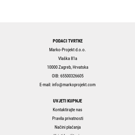
PODACI TVRTKE
Marko-Projekt d.o.o.
Vlaška 81a
10000 Zagreb, Hrvatska
OIB: 65500326605
E-mail:
info@markoprojekt.com
UVJETI KUPNJE
Kontaktirajte nas
Pravila privatnosti
Načini plaćanja