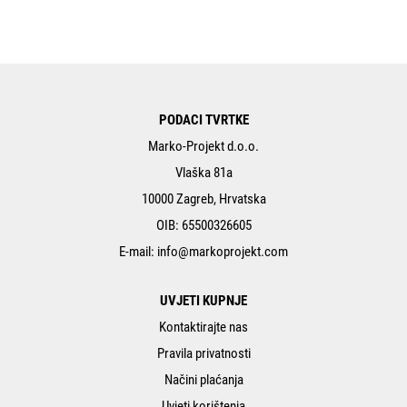
PODACI TVRTKE
Marko-Projekt d.o.o.
Vlaška 81a
10000 Zagreb, Hrvatska
OIB: 65500326605
E-mail:
info@markoprojekt.com
UVJETI KUPNJE
Kontaktirajte nas
Pravila privatnosti
Načini plaćanja
Uvjeti korištenja