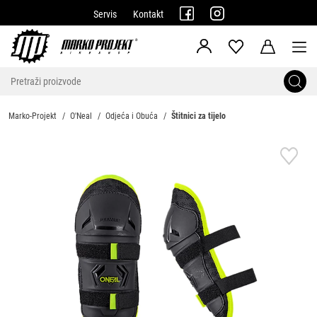
Servis
Kontakt
Marko-Projekt
O'Neal
Odjeća i Obuća
Štitnici za tijelo