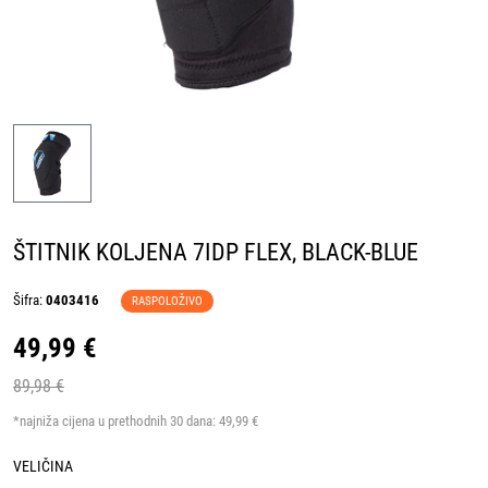
ŠTITNIK KOLJENA 7IDP FLEX, BLACK-BLUE
Šifra:
0403416
RASPOLOŽIVO
49,99 €
89,98 €
*najniža cijena u prethodnih 30 dana:
49,99 €
VELIČINA