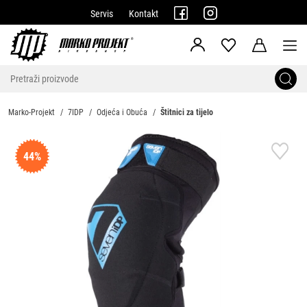
Servis
Kontakt
Marko-Projekt
7IDP
Odjeća i Obuća
Štitnici za tijelo
44%