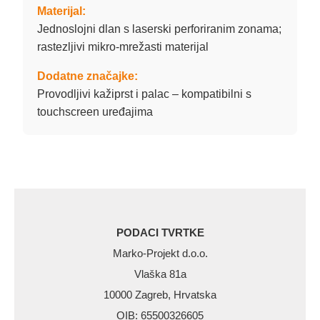
Materijal:
Jednoslojni dlan s laserski perforiranim zonama;
rastezljivi mikro-mrežasti materijal
Dodatne značajke:
Provodljivi kažiprst i palac – kompatibilni s
touchscreen uređajima
PODACI TVRTKE
Marko-Projekt d.o.o.
Vlaška 81a
10000 Zagreb, Hrvatska
OIB: 65500326605