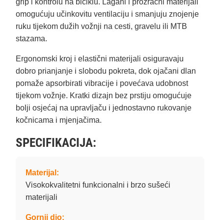
grip i kontrolu na biciklu. Lagani i prozračni materijali
omogućuju učinkovitu ventilaciju i smanjuju znojenje
ruku tijekom dužih vožnji na cesti, gravelu ili MTB
stazama.
Ergonomski kroj i elastični materijali osiguravaju
dobro prianjanje i slobodu pokreta, dok ojačani dlan
pomaže apsorbirati vibracije i povećava udobnost
tijekom vožnje. Kratki dizajn bez prstiju omogućuje
bolji osjećaj na upravljaču i jednostavno rukovanje
kočnicama i mjenjačima.
SPECIFIKACIJA:
Materijal:
Visokokvalitetni funkcionalni i brzo sušeći
materijali
Gornji dio: