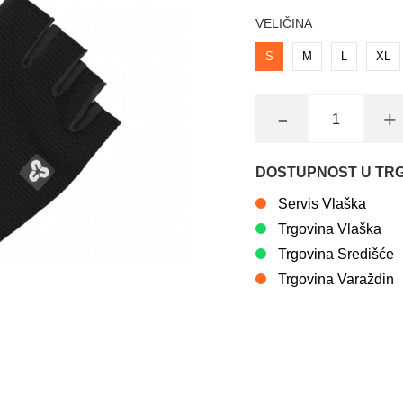
VELIČINA
S
M
L
XL
-
+
DOSTUPNOST U TR
Servis Vlaška
Trgovina Vlaška
Trgovina Središće
Trgovina Varaždin