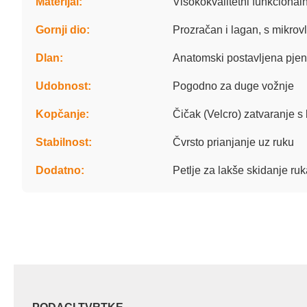
Materijal:
Visokokvalitetni funkcionalni
Gornji dio:
Prozračan i lagan, s mikrov
Dlan:
Anatomski postavljena pjen
Udobnost:
Pogodno za duge vožnje
Kopčanje:
Čičak (Velcro) zatvaranje
Stabilnost:
Čvrsto prianjanje uz ruku
Dodatno:
Petlje za lakše skidanje ruka