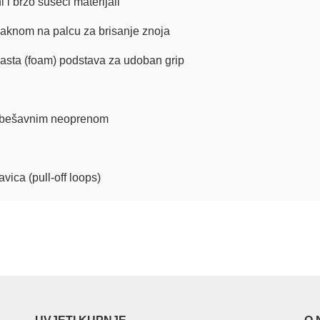
 i brzo sušeći materijali
laknom na palcu za brisanje znoja
asta (foam) podstava za udoban grip
 s bešavnim neoprenom
vica (pull-off loops)