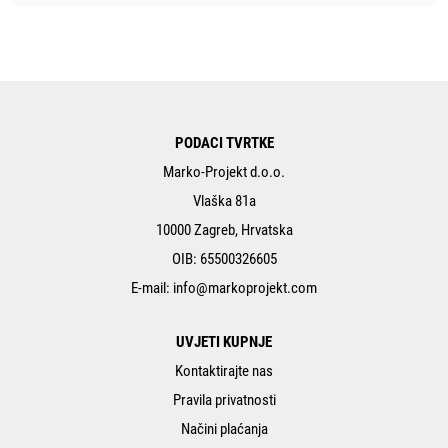
PODACI TVRTKE
Marko-Projekt d.o.o.
Vlaška 81a
10000 Zagreb, Hrvatska
OIB: 65500326605
E-mail:
info@markoprojekt.com
UVJETI KUPNJE
Kontaktirajte nas
Pravila privatnosti
Načini plaćanja