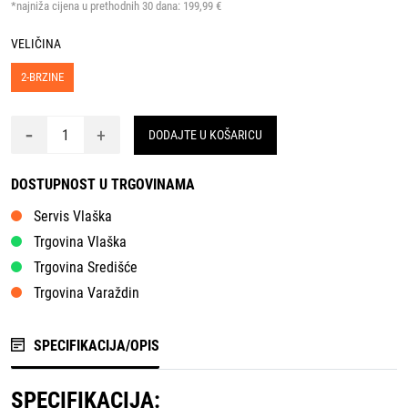
*najniža cijena u prethodnih 30 dana:
199,99 €
VELIČINA
2-BRZINE
-
+
DODAJTE U KOŠARICU
DOSTUPNOST U TRGOVINAMA
Servis Vlaška
Trgovina Vlaška
Trgovina Središće
Trgovina Varaždin
SPECIFIKACIJA/OPIS
SPECIFIKACIJA: