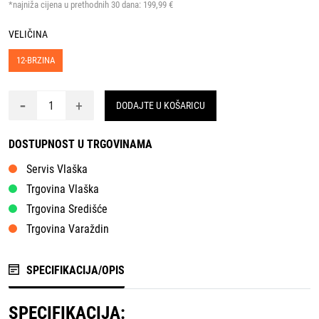
*najniža cijena u prethodnih 30 dana:
199,99 €
VELIČINA
12-BRZINA
-
+
DODAJTE U KOŠARICU
DOSTUPNOST U TRGOVINAMA
Servis Vlaška
Trgovina Vlaška
Trgovina Središće
Trgovina Varaždin
SPECIFIKACIJA/OPIS
SPECIFIKACIJA: