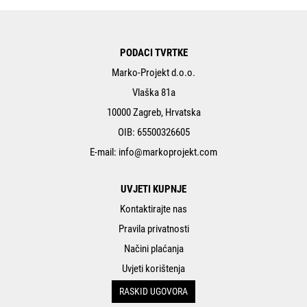
PODACI TVRTKE
Marko-Projekt d.o.o.
Vlaška 81a
10000 Zagreb, Hrvatska
OIB: 65500326605
E-mail:
info@markoprojekt.com
UVJETI KUPNJE
Kontaktirajte nas
Pravila privatnosti
Načini plaćanja
Uvjeti korištenja
RASKID UGOVORA