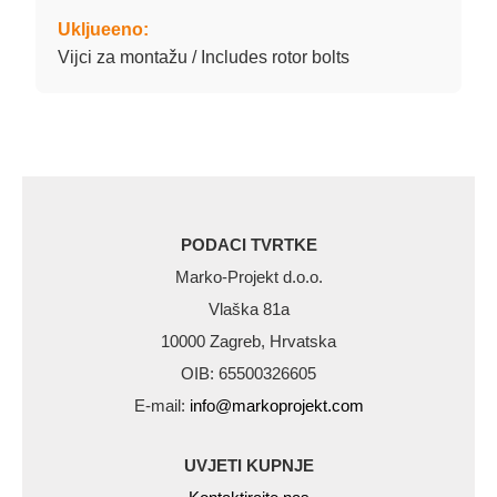
Ukljueeno:
Vijci za montažu / Includes rotor bolts
PODACI TVRTKE
Marko-Projekt d.o.o.
Vlaška 81a
10000 Zagreb, Hrvatska
OIB: 65500326605
E-mail:
info@markoprojekt.com
UVJETI KUPNJE