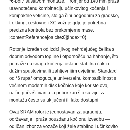
*6‑bolt* sustavom montaže. Promjer od 140 mm pruža
uravnotečenu kombinaciju učinkovitog kočenja i
kompaktne veličine, što ga čini pogodnim za gradske,
trekking, cestovne i XC vožnje gdje je potrebna
precizna kontrola bez prekomjerne mase.
:contentReference[oaicite:0]{index=0}
Rotor je izrađen od izdržljivog nehrđajućeg čelika s
dobrim odvodom topline i otpornošću na habanje, što
pomaže da snaga kočenja ostane stabilna čak i u
dužim spustovima ili zahtjevnijim uvjetima. Standard
od *6 rupa* omogućuje univerzalnu kompatibilnost s
većinom modernih disk kočnica koje koriste ovaj
način pričvršćivanja, a pribor kao što su vijci za
montažu često su uključeni ili lako dostupni
Ovaj SRAM rotor je jednostavan za ugradnju,
održavanje i pruža pouzdanu kočionu izvedbu —
odličan izbor za vozače koji žele stabilno i učinkovito