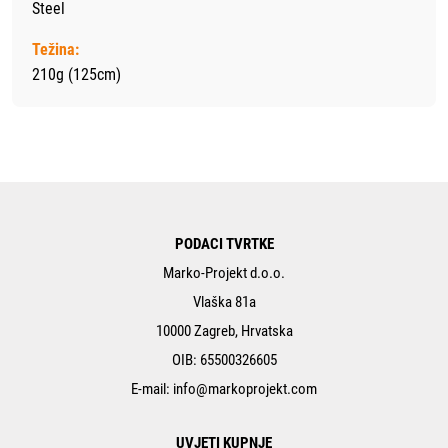
Steel
Težina:
210g (125cm)
PODACI TVRTKE
Marko-Projekt d.o.o.
Vlaška 81a
10000 Zagreb, Hrvatska
OIB: 65500326605
E-mail:
info@markoprojekt.com
UVJETI KUPNJE