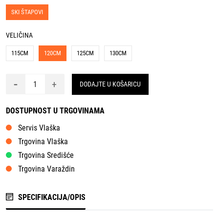
SKI ŠTAPOVI
VELIČINA
115CM
120CM
125CM
130CM
-
+
DODAJTE U KOŠARICU
DOSTUPNOST U TRGOVINAMA
Servis Vlaška
Trgovina Vlaška
Trgovina Središće
Trgovina Varaždin
SPECIFIKACIJA/OPIS