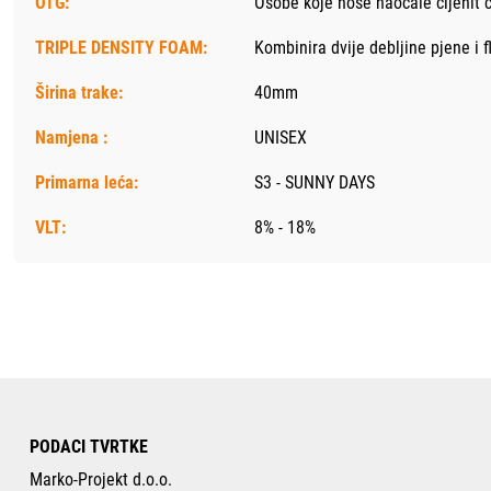
OTG:
Osobe koje nose naočale cijenit 
TRIPLE DENSITY FOAM:
Kombinira dvije debljine pjene i f
Širina trake:
40mm
Namjena :
UNISEX
Primarna leća:
S3 - SUNNY DAYS
VLT:
8% - 18%
PODACI TVRTKE
Marko-Projekt d.o.o.