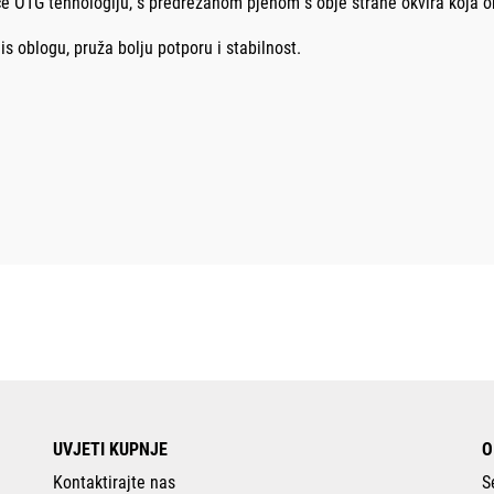
će OTG tehnologiju, s predrezanom pjenom s obje strane okvira koja 
lis oblogu, pruža bolju potporu i stabilnost.
UVJETI KUPNJE
O
Kontaktirajte nas
S