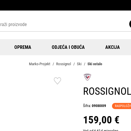
OPREMA
ODJEĆA I OBUĆA
AKCIJA
Marko-Projekt
Rossignol
Ski
Ski ostalo
ROSSIGNOL
Šifra:
0908009
RASPOLOŽI
159,00 €
Već od 6,62 € mjesečno