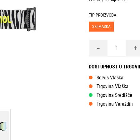
TIP PROIZVODA
SKI MASKA
-
+
DOSTUPNOST U TRGOV
Servis Vlaška
Trgovina Vlaška
Trgovina Središće
Trgovina Varaždin