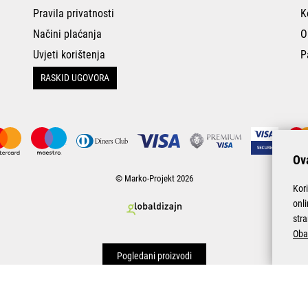
Pravila privatnosti
K
Načini plaćanja
O
Uvjeti korištenja
P
RASKID UGOVORA
Ova
© Marko-Projekt 2026
Kor
onl
stra
Oba
Pogledani proizvodi