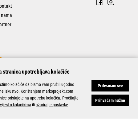
ontakt
 nama
artneri
 stranica upotrebljava kolačiće
istimo kolačiće da bismo vam pružili ugodno
Prihvaćam sve
ine iskustvo. Korištenjem markoprojekt.com
nice pristajete na upotrebu kolačića. Pročitajte
Prihvaćam nužne
vijest o kolačićima
ili
ažurirajte postavke
.