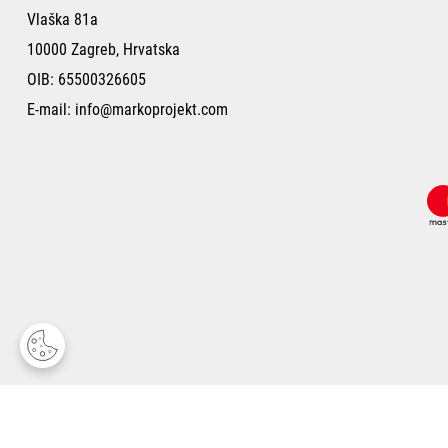
Vlaška 81a
10000 Zagreb, Hrvatska
OIB: 65500326605
E-mail:
info@markoprojekt.com