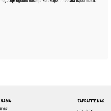
omogućuje ugodno nošenje korekcijskih naočala ispod maski.
 NAMA
ZAPRATITE NAS
ervis