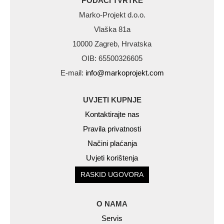
PODACI TVRTKE
Marko-Projekt d.o.o.
Vlaška 81a
10000 Zagreb, Hrvatska
OIB: 65500326605
E-mail:
info@markoprojekt.com
UVJETI KUPNJE
Kontaktirajte nas
Pravila privatnosti
Načini plaćanja
Uvjeti korištenja
RASKID UGOVORA
O NAMA
Servis