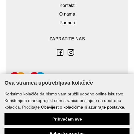
Kontakt
O nama
Partneri
ZAPRATITE NAS
Ova stranica upotrebljava kolačiće
Koristimo kolačiće da bismo vam pružili ugodno online iskustvo.
Korištenjem markoprojekt.com stranice pristajete na upotrebu
kolačića. Pročitajte
Obavijest o kolačićima
ili
ažurirajte postavke
.
© Marko-Projekt 2026
Prihvaćam sve
Prihvaćam nužne