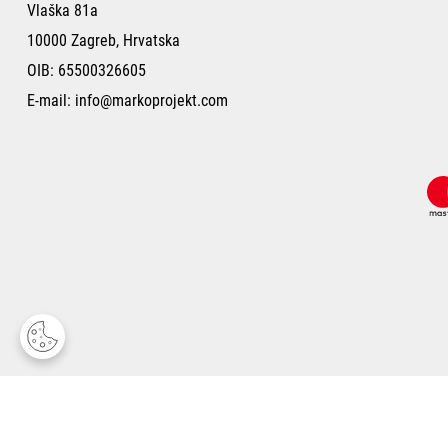
Vlaška 81a
10000 Zagreb, Hrvatska
OIB: 65500326605
E-mail:
info@markoprojekt.com