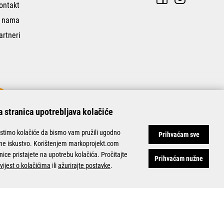
ontakt
 nama
artneri
 stranica upotrebljava kolačiće
istimo kolačiće da bismo vam pružili ugodno
Prihvaćam sve
ine iskustvo. Korištenjem markoprojekt.com
nice pristajete na upotrebu kolačića. Pročitajte
Prihvaćam nužne
vijest o kolačićima
ili
ažurirajte postavke
.