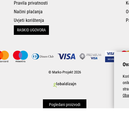
Pravila privatnosti
K
Načini plaćanja
O
Uvjeti korištenja
P
RASKID UGOVORA
Ova
© Marko-Projekt 2026
Kor
onl
stra
Oba
Pogledani proizvodi