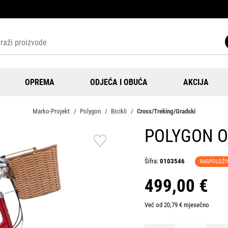
OPREMA
ODJEĆA I OBUĆA
AKCIJA
Marko-Projekt
Polygon
Bicikli
Cross/Treking/Gradski
POLYGON O
Šifra:
0103546
RASPOLOŽI
499,00 €
Već od 20,79 € mjesečno