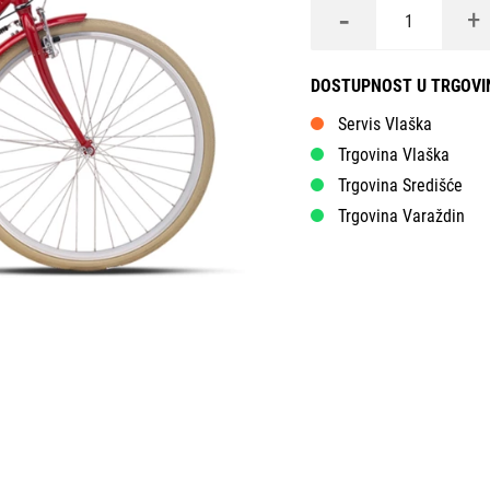
-
+
DOSTUPNOST U TRGOV
Servis Vlaška
Trgovina Vlaška
Trgovina Središće
Trgovina Varaždin