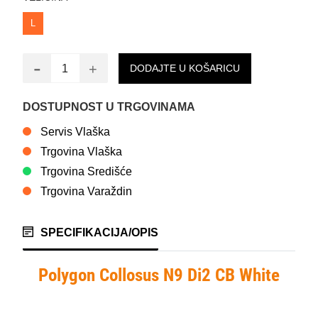
L
-
+
DODAJTE U KOŠARICU
DOSTUPNOST U TRGOVINAMA
Servis Vlaška
Trgovina Vlaška
Trgovina Središće
Trgovina Varaždin
SPECIFIKACIJA/OPIS
Polygon Collosus N9 Di2 CB White