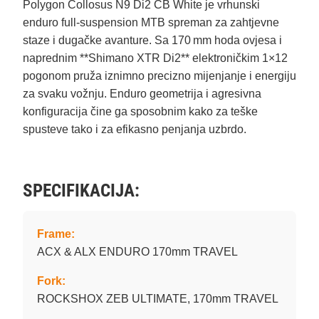
Polygon Collosus N9 Di2 CB White je vrhunski
enduro full‑suspension MTB spreman za zahtjevne
staze i dugačke avanture. Sa 170 mm hoda ovjesa i
naprednim **Shimano XTR Di2** elektroničkim 1×12
pogonom pruža iznimno precizno mijenjanje i energiju
za svaku vožnju. Enduro geometrija i agresivna
konfiguracija čine ga sposobnim kako za teške
spusteve tako i za efikasno penjanja uzbrdo.
SPECIFIKACIJA:
Frame:
ACX & ALX ENDURO 170mm TRAVEL
Fork:
ROCKSHOX ZEB ULTIMATE, 170mm TRAVEL