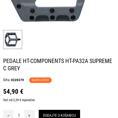
PEDALE HT-COMPONENTS HT-PA32A SUPREME
C GREY
Šifra:
0220379
RASPOLOŽIVO
54,90 €
Već od 2,29 € mjesečno
-
+
DODAJTE U KOŠARICU