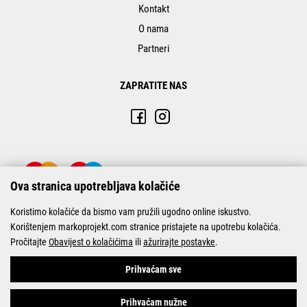
Kontakt
O nama
Partneri
ZAPRATITE NAS
Ova stranica upotrebljava kolačiće
Koristimo kolačiće da bismo vam pružili ugodno online iskustvo.
Korištenjem markoprojekt.com stranice pristajete na upotrebu kolačića.
Pročitajte
Obavijest o kolačićima
ili
ažurirajte postavke
.
© Marko-Projekt 2026
Prihvaćam sve
Prihvaćam nužne