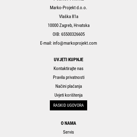
Marko-Projekt d.o.o.
Vlaška 81a
10000 Zagreb, Hrvatska
OIB: 65500326605
E-mail:
info@markoprojekt.com
UVJETI KUPNJE
Kontaktirajte nas
Pravila privatnosti
Načini plaćanja
Uvjeti korištenja
RASKID UGOVORA
O NAMA
Servis