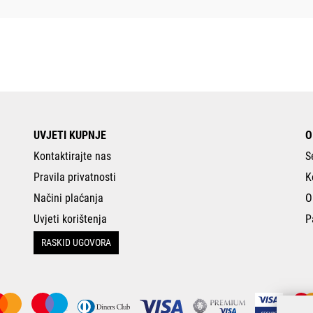
UVJETI KUPNJE
O
Kontaktirajte nas
S
Pravila privatnosti
K
Načini plaćanja
O
Uvjeti korištenja
P
RASKID UGOVORA