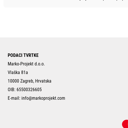
PODACI TVRTKE
Marko-Projekt d.o.o.
Vlaška 81a
10000 Zagreb, Hrvatska
OIB: 65500326605
E-mail:
info@markoprojekt.com