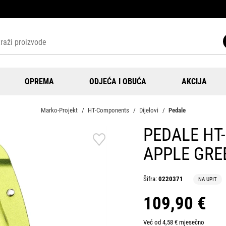
OPREMA
ODJEĆA I OBUĆA
AKCIJA
Marko-Projekt
HT-Components
Dijelovi
Pedale
PEDALE HT
APPLE GRE
Šifra:
0220371
NA UPIT
109,90 €
Već od 4,58 € mjesečno