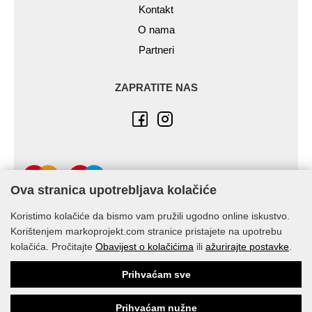
Kontakt
O nama
Partneri
ZAPRATITE NAS
Ova stranica upotrebljava kolačiće
Koristimo kolačiće da bismo vam pružili ugodno online iskustvo.
Korištenjem markoprojekt.com stranice pristajete na upotrebu
kolačića. Pročitajte
Obavijest o kolačićima
ili
ažurirajte postavke
.
© Marko-Projekt 2026
Prihvaćam sve
Prihvaćam nužne