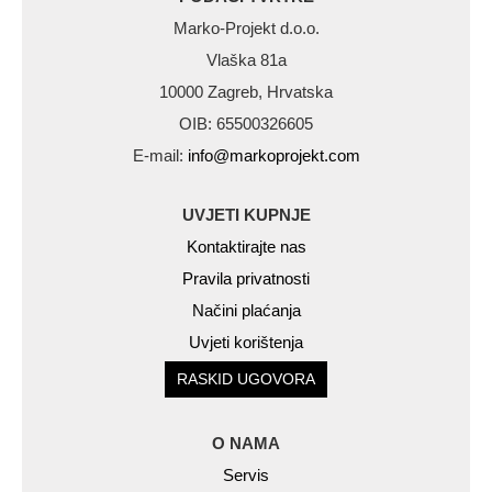
Marko-Projekt d.o.o.
Vlaška 81a
10000 Zagreb, Hrvatska
OIB: 65500326605
E-mail:
info@markoprojekt.com
UVJETI KUPNJE
Kontaktirajte nas
Pravila privatnosti
Načini plaćanja
Uvjeti korištenja
RASKID UGOVORA
O NAMA
Servis