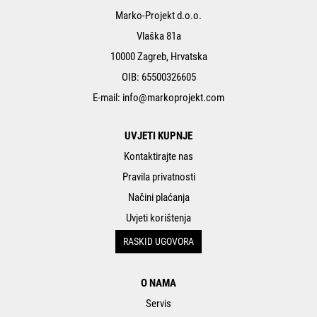
Marko-Projekt d.o.o.
Vlaška 81a
10000 Zagreb, Hrvatska
OIB: 65500326605
E-mail:
info@markoprojekt.com
UVJETI KUPNJE
Kontaktirajte nas
Pravila privatnosti
Načini plaćanja
Uvjeti korištenja
RASKID UGOVORA
O NAMA
Servis