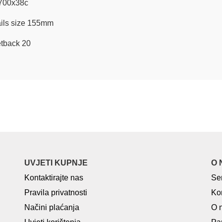
 700x38c
ails size 155mm
tback 20
UVJETI KUPNJE
O 
Kontaktirajte nas
Se
Pravila privatnosti
Ko
Načini plaćanja
O 