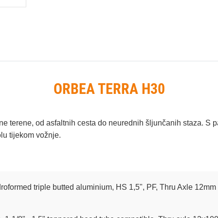
ORBEA TERRA H30
razne terene, od asfaltnih cesta do neurednih šljunčanih staza. S
u tijekom vožnje.
droformed triple butted aluminium, HS 1,5", PF, Thru Axle 12mm