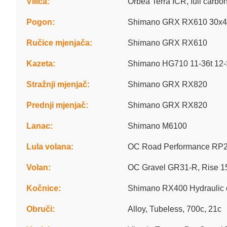
Vilica:
Orbea Terra ICR, full carb
Pogon:
Shimano GRX RX610 30x4
Ručice mjenjača:
Shimano GRX RX610
Kazeta:
Shimano HG710 11-36t 12
Stražnji mjenjač:
Shimano GRX RX820
Prednji mjenjač:
Shimano GRX RX820
Lanac:
Shimano M6100
Lula volana:
OC Road Performance RP2
Volan:
OC Gravel GR31-R, Rise 15
Kočnice:
Shimano RX400 Hydraulic 
Obruči:
Alloy, Tubeless, 700c, 21c