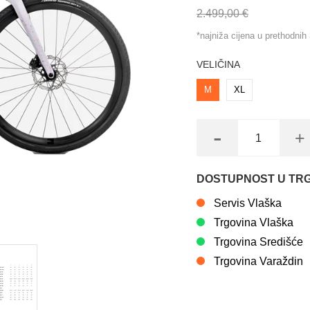
2.499,00 €
*najniža cijena u prethodni
VELIČINA
M
XL
-
+
DOSTUPNOST U TR
Servis Vlaška
Trgovina Vlaška
Trgovina Središće
Trgovina Varaždin