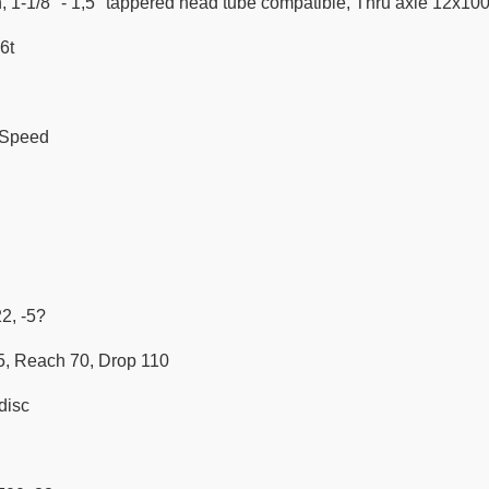
on, 1-1/8" - 1,5" tappered head tube compatible, Thru axle 12x
6t
-Speed
2, -5?
, Reach 70, Drop 110
disc