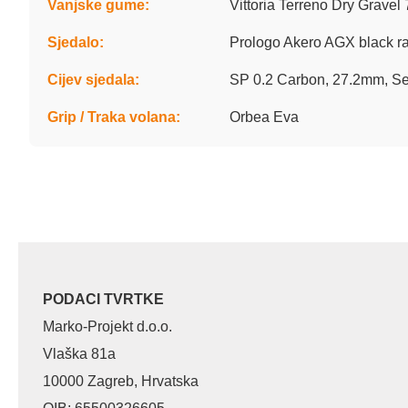
Vanjske gume:
Vittoria Terreno Dry Gravel
Sjedalo:
Prologo Akero AGX black r
Cijev sjedala:
SP 0.2 Carbon, 27.2mm, Se
Grip / Traka volana:
Orbea Eva
PODACI TVRTKE
Marko-Projekt d.o.o.
Vlaška 81a
10000 Zagreb, Hrvatska