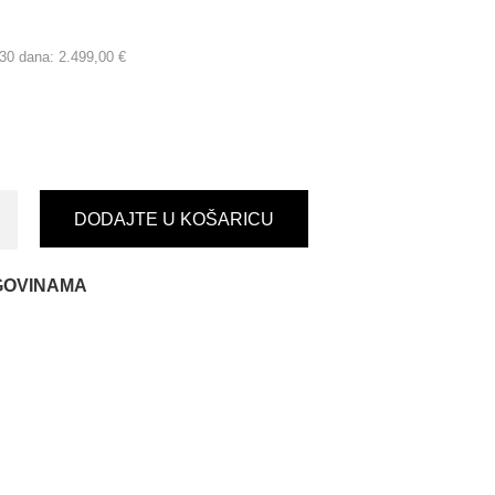
h 30 dana:
2.499,00 €
DODAJTE U KOŠARICU
GOVINAMA