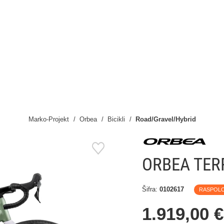
Marko-Projekt
Orbea
Bicikli
Road/Gravel/Hybrid
ORBEA TER
Šifra:
0102617
RASPOL
1.919,00 €