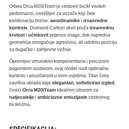
Orbea Orca M20iTeam je cestovni bicikl visokih
performansi, osmišljen za vozače koji žele
kombinaciju brzine,
aerodinamike
i
izvanredne
kontrole
. Diamond Carbon okvir pruža
izvanrednu
krutost
i
učinkovit
prijenos snage, dok napredna
geometrija omogućuje agresivnu, ali udobnu poziciju
za dugačke i zahtjevne vožnje.
Opremljen vrhunskim komponentama i preciznim
pogonskim sustavom, ovaj model nudi optimalnu
kontrolu i pouzdanost u svim uvjetima. Titan Grey
završna obrada daje
elegantan
,
sofisticiran izgled
,
čineći
Orca M20iTeam
idealnim izborom za
natjecatelje
i
ambiciozne entuzijaste
cestovnog
biciklizma.