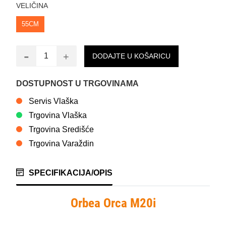
VELIČINA
55CM
-
+
DODAJTE U KOŠARICU
DOSTUPNOST U TRGOVINAMA
Servis Vlaška
Trgovina Vlaška
Trgovina Središće
Trgovina Varaždin
SPECIFIKACIJA/OPIS
Orbea Orca M20i