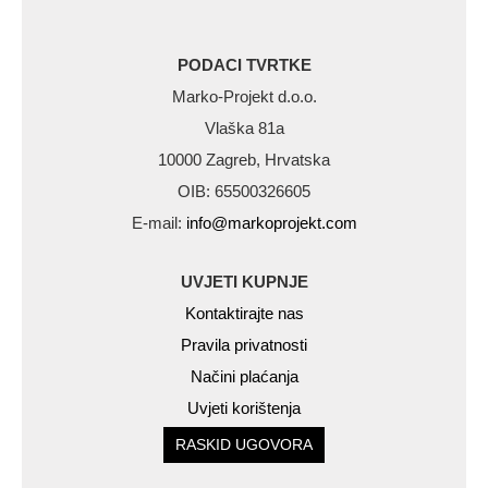
PODACI TVRTKE
Marko-Projekt d.o.o.
Vlaška 81a
10000 Zagreb, Hrvatska
OIB: 65500326605
E-mail:
info@markoprojekt.com
UVJETI KUPNJE
Kontaktirajte nas
Pravila privatnosti
Načini plaćanja
Uvjeti korištenja
RASKID UGOVORA