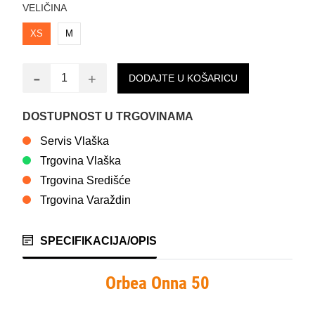
VELIČINA
XS
M
-
+
DODAJTE U KOŠARICU
DOSTUPNOST U TRGOVINAMA
Servis Vlaška
Trgovina Vlaška
Trgovina Središće
Trgovina Varaždin
SPECIFIKACIJA/OPIS
Orbea Onna 50