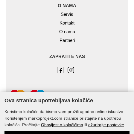
O NAMA
Servis
Kontakt
O nama
Partneri
ZAPRATITE NAS
Ova stranica upotrebljava kolačiće
Koristimo kolačiće da bismo vam pružili ugodno online iskustvo.
Korištenjem markoprojekt.com stranice pristajete na upotrebu
kolačića. Pročitajte
Obavijest o kolačićima
ili
ažurirajte postavke
.
© Marko-Projekt 2026