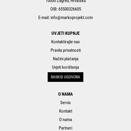
10000 Zagreb, Hrvatska
OIB: 65500326605
E-mail:
info@markoprojekt.com
UVJETI KUPNJE
Kontaktirajte nas
Pravila privatnosti
Načini plaćanja
Uvjeti korištenja
RASKID UGOVORA
O NAMA
Servis
Kontakt
O nama
Partneri