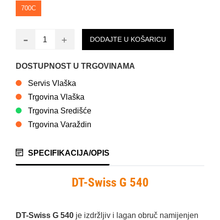
700C
-
+
DODAJTE U KOŠARICU
DOSTUPNOST U TRGOVINAMA
Servis Vlaška
Trgovina Vlaška
Trgovina Središće
Trgovina Varaždin
SPECIFIKACIJA/OPIS
DT-Swiss G 540
DT-Swiss G 540
je izdržljiv i lagan obruč namijenjen