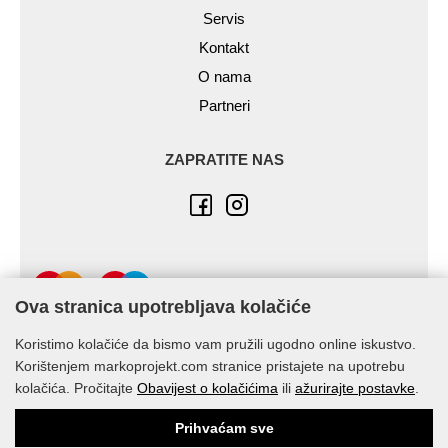
Servis
Kontakt
O nama
Partneri
ZAPRATITE NAS
Ova stranica upotrebljava kolačiće
Koristimo kolačiće da bismo vam pružili ugodno online iskustvo.
Korištenjem markoprojekt.com stranice pristajete na upotrebu
kolačića. Pročitajte
Obavijest o kolačićima
ili
ažurirajte postavke
.
© Marko-Projekt 2026
Prihvaćam sve