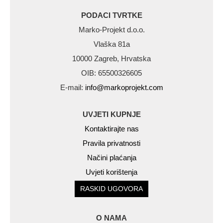
PODACI TVRTKE
Marko-Projekt d.o.o.
Vlaška 81a
10000 Zagreb, Hrvatska
OIB: 65500326605
E-mail:
info@markoprojekt.com
UVJETI KUPNJE
Kontaktirajte nas
Pravila privatnosti
Načini plaćanja
Uvjeti korištenja
RASKID UGOVORA
O NAMA