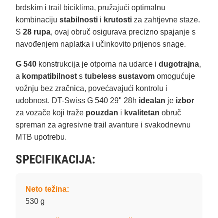
brdskim i trail biciklima, pružajući optimalnu
kombinaciju
stabilnosti
i
krutosti
za zahtjevne staze.
S
28 rupa
, ovaj obruč osigurava precizno spajanje s
navođenjem naplatka i učinkovito prijenos snage.
G 540
konstrukcija je otporna na udarce i
dugotrajna
,
a
kompatibilnost
s
tubeless sustavom
omogućuje
vožnju bez zračnica, povećavajući kontrolu i
udobnost. DT-Swiss G 540 29" 28h
idealan
je
izbor
za vozače koji traže
pouzdan
i
kvalitetan
obruč
spreman za agresivne trail avanture i svakodnevnu
MTB upotrebu.
SPECIFIKACIJA:
Neto težina:
530 g