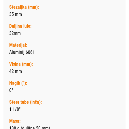
Stezaljka (mm):
35 mm
Duljina lule:
32mm
Materijal:
Aluminij 6061
Visina (mm):
42 mm
Nagib (°):
0°
Steer tube (inča):
1 1/8"
Masa:
138 g (duljina 50 mm)