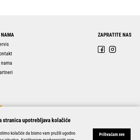
 NAMA
ZAPRATITE NAS
ervis
ontakt
 nama
artneri
 stranica upotrebljava kolačiće
istimo kolačiće da bismo vam pružili ugodno
Prihvaćam sve