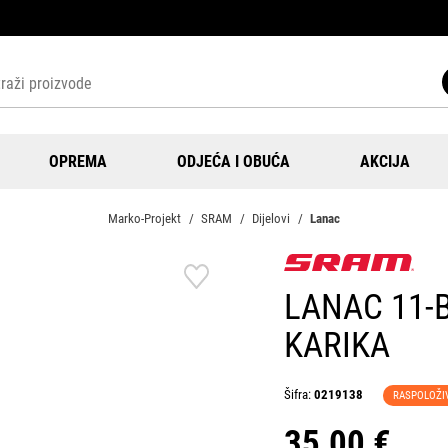
OPREMA
ODJEĆA I OBUĆA
AKCIJA
Marko-Projekt
SRAM
Dijelovi
Lanac
LANAC 11-
KARIKA
Šifra:
0219138
RASPOLOŽI
35,00 €