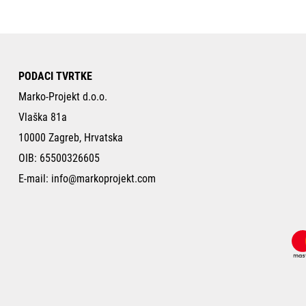
PODACI TVRTKE
Marko-Projekt d.o.o.
Vlaška 81a
10000 Zagreb, Hrvatska
OIB: 65500326605
E-mail:
info@markoprojekt.com