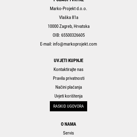
Marko-Projekt d.o.o.
Vlaška 81a
10000 Zagreb, Hrvatska
OIB: 65500326605
E-mail:
info@markoprojekt.com
UVJETI KUPNJE
Kontaktirajte nas
Pravila privatnosti
Načini plaćanja
Uvjeti korištenja
RASKID UGOVORA
O NAMA
Servis