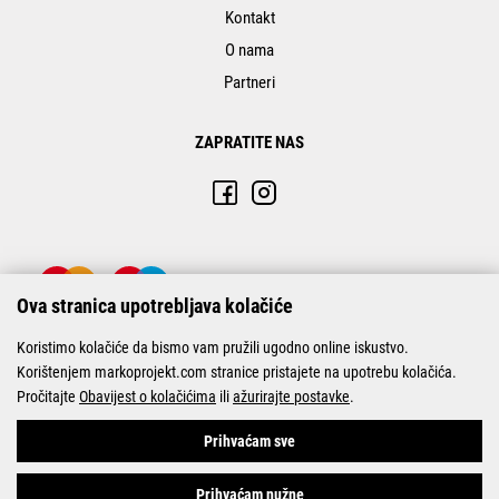
Kontakt
O nama
Partneri
ZAPRATITE NAS
Ova stranica upotrebljava kolačiće
Koristimo kolačiće da bismo vam pružili ugodno online iskustvo.
Korištenjem markoprojekt.com stranice pristajete na upotrebu kolačića.
Pročitajte
Obavijest o kolačićima
ili
ažurirajte postavke
.
© Marko-Projekt 2026
Prihvaćam sve
Prihvaćam nužne